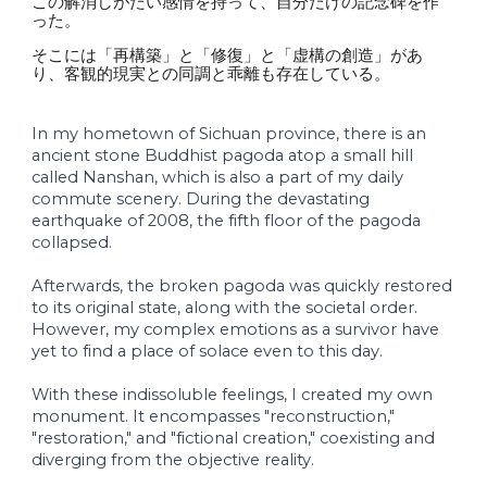
この解消しがたい感情を持って、自分だけの記念碑を作
った。
そこには「再構築」と「修復」と「虚構の創造」があ
り、客観的現実との同調と乖離も存在している。
In my hometown of Sichuan province, there is an
ancient stone Buddhist pagoda atop a small hill
called Nanshan, which is also a part of my daily
commute scenery. During the devastating
earthquake of 2008, the fifth floor of the pagoda
collapsed.
Afterwards, the broken pagoda was quickly restored
to its original state, along with the societal order.
However, my complex emotions as a survivor have
yet to find a place of solace even to this day.
With these indissoluble feelings, I created my own
monument. It encompasses "reconstruction,"
"restoration," and "fictional creation," coexisting and
diverging from the objective reality.