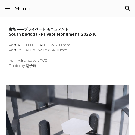
Menu
Skip to main content
Skip to navigation
南塔 ——プライベート モニュメント
South pagoda - Private Monument
, 2022-
10
Part A
: H
20
00 ×
L
1
4
00 ×
W1200 mm
Part B: H1400 x L520 x W 460 mm
Iron, wire, paper, PVC
Photo by 赵子臻